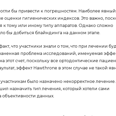
могли бы привести к погрешностям. Наиболее явный
апе оценки гигиенических индексов. Это важно, пос
 к тому или иному типу аппаратов. Однако сложно
ло бы добиться блайндинга на данном этапе.
акт, что участники знали о том, что при лечении бу
страненная проблема исследований, именуемая эффе
а этот счет, поскольку все ортодонтические пацие
ультат, эффект Hawthrone в этом случае не такой яв
0 участникам было назначено некорректное лечение.
шил назначить тип лечения, который хотели сами
на объективности данных.