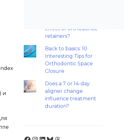
much of a good thing?
Should we worry
about the cytotoxic
effect of orthodontic
retainers?
Back to basics: 10
Interesting Tips for
Orthodontic Space
Index
Closure
Does a 7 or 14-day
aligner change
) и
influence treatment
duration?
для
ппе
Facebook
Instagram
LinkedIn
Bluesky
Threads