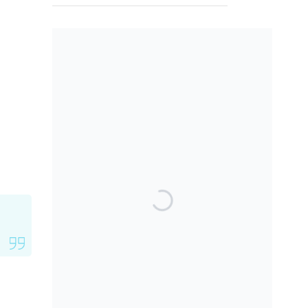
SEARCH THE BLOG
TOP POSTS & PAGES
Can AI really be used
for orthodontic triage
and screening?
Maxillary
Overexpansion: Too