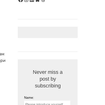
там
ери
Never miss a
post by
subscribing
Name: