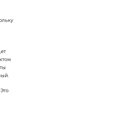
кольку
дет
ктом
нты
ный.
 Это