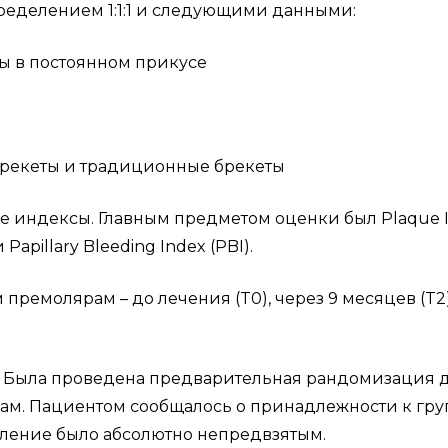
ределением 1:1:1 и следующими данными:
 в постоянном прикусе
рекеты и традиционные брекеты
 индексы. Главным предметом оценки был Plaque 
 Papillary Bleeding Index (PBI).
ремолярам – до лечения (T0), через 9 месяцев (T2
. Была проведена предварительная рандомизация 
ам. Пациентом сообщалось о принадлежности к гру
еление было абсолютно непредвзятым.