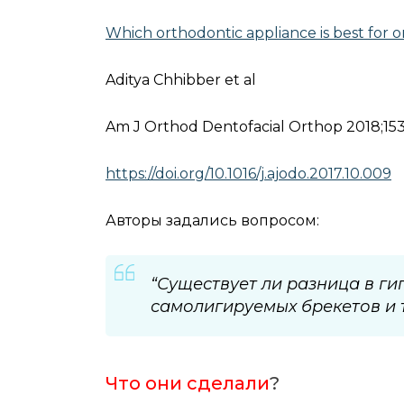
Which orthodontic appliance is best for or
Aditya Chhibber et al
Am J Orthod Dentofacial Orthop 2018;153
https://doi.org/10.1016/j.ajodo.2017.10.009
Авторы задались вопросом:
“Существует ли разница в ги
самолигируемых брекетов и 
Что они сделали
?