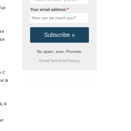
или
Your email address:
*
ых
ми
No spam, ever. Promise.
Email
Terms
&
Privacy
 с
и в
, я
 и