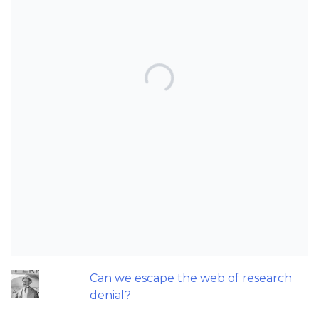
TOP POSTS & PAGES
Can AI really be used for orthodontic
triage and screening?
Patients do not need to wear their
Twin Block full time! A new trial.
Does a 7 or 14-day aligner change
influence treatment duration?
An orthodontic perspective on
replacing missing maxillary incisors.
Can we escape the web of research
denial?