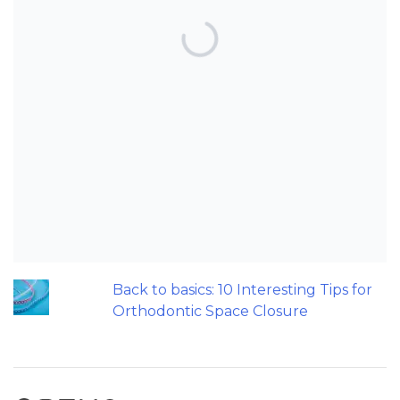
TOP POSTS & PAGES
Can AI really be used for orthodontic
triage and screening?
Maxillary Overexpansion: Too much of
a good thing?
Should we worry about the cytotoxic
effect of orthodontic retainers?
Does a 7 or 14-day aligner change
influence treatment duration?
Back to basics: 10 Interesting Tips for
Orthodontic Space Closure