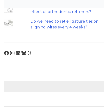
Should we worry about the cytotoxic
effect of orthodontic retainers?
Do we need to retie ligature ties on
aligning wires every 4 weeks?
Facebook
Instagram
LinkedIn
Bluesky
Threads