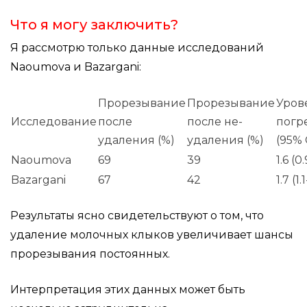
Что я могу заключить?
Я рассмотрю только данные исследований
Naoumova и Bazargani:
Прорезывание
Прорезывание
Уров
Исследование
после
после не-
погр
удаления (%)
удаления (%)
(95% 
Naoumova
69
39
1.6 (0
Bazargani
67
42
1.7 (1.
Результаты ясно свидетельствуют о том, что
удаление молочных клыков увеличивает шансы
прорезывания постоянных.
Интерпретация этих данных может быть