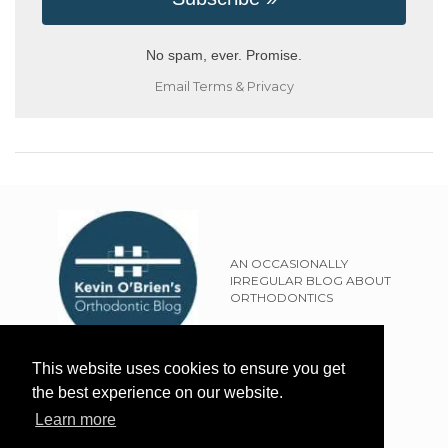
No spam, ever. Promise.
Email
Terms
&
Privacy
AN OCCASIONALLY
IRREGULAR BLOG ABOUT
ORTHODONTICS
SITEMAP
This website uses cookies to ensure you get
TERMS OF USE
the best experience on our website.
PRIVACY POLICY
Learn more
EXTERNAL LINKS POLICY