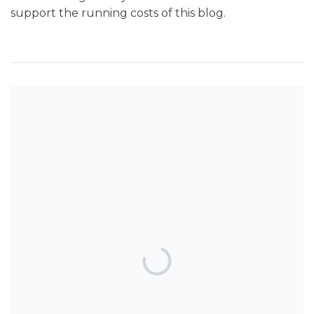
support the running costs of this blog.
SEARCH THE BLOG
TOP POSTS & PAGES
Can AI really be used for orthodontic
triage and screening?