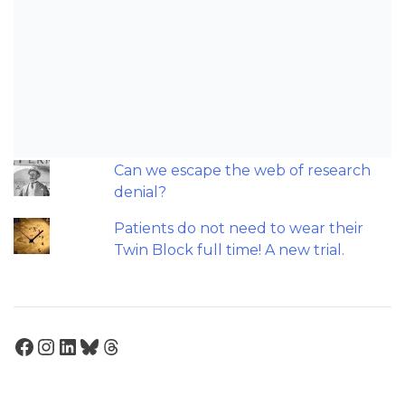
Should we worry about microplastics
and clear aligners?
The AAO have updated their
recommendations on sleep-
disordered breathing and
orthodontics.
Can we escape the web of research
denial?
Patients do not need to wear their
Twin Block full time! A new trial.
Facebook
Instagram
LinkedIn
Bluesky
Threads