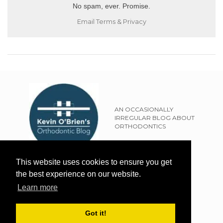
No spam, ever. Promise.
Email
Terms
&
Privacy
AN OCCASIONALLY
IRREGULAR BLOG ABOUT
ORTHODONTICS
SITEMAP
This website uses cookies to ensure you get
TERMS OF USE
the best experience on our website.
PRIVACY POLICY
Learn more
EXTERNAL LINKS POLICY
DISCLAIMER
Got it!