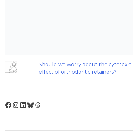
Patients do not need to wear their
Twin Block full time! A new trial.
Does a 7 or 14-day aligner change
influence treatment duration?
Can we escape the web of research
denial?
Should we worry about the cytotoxic
effect of orthodontic retainers?
Facebook
Instagram
LinkedIn
Bluesky
Threads