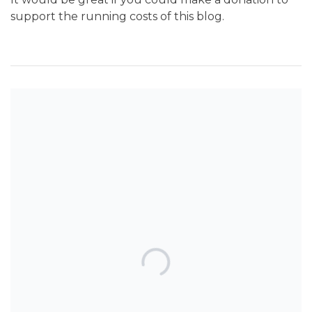
support the running costs of this blog.
SEARCH THE BLOG
TOP POSTS & PAGES
Can AI really be used for orthodontic
triage and screening?