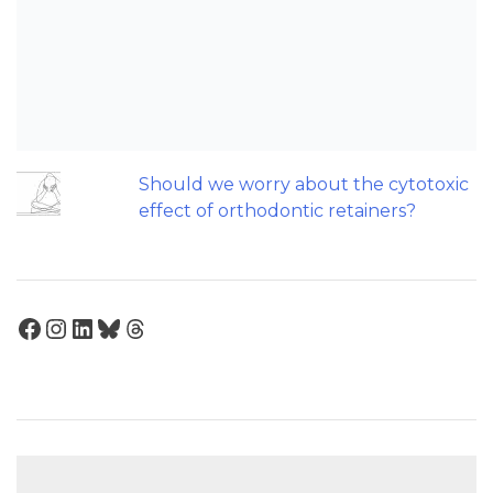
Can we escape the web of research
denial?
Does a 7 or 14-day aligner change
influence treatment duration?
Should we worry about the cytotoxic
effect of orthodontic retainers?
Facebook
Instagram
LinkedIn
Bluesky
Threads