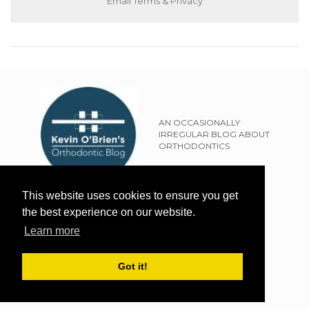
Email
Terms
&
Privacy
AN OCCASIONALLY
IRREGULAR BLOG ABOUT
ORTHODONTICS
SITEMAP
This website uses cookies to ensure you get
TERMS OF USE
the best experience on our website.
PRIVACY POLICY
Learn more
EXTERNAL LINKS POLICY
DISCLAIMER
Got it!
WEBSITE DESIGN BY THE FRESH UK