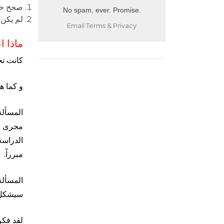
صحح حزا
No spam, ever. Promise.
لم يكن 
Email
Terms
&
Privacy
ماذا ا
كانت تج
و كما ه
المسألة
مجرى اله
مبرراً.
المسألة
سيشكل ك
لقد فكر