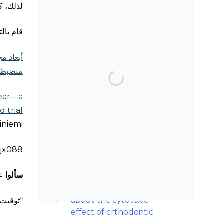
لذلك، ك
قام بالت
أبعاد م
منضبطة
TOP POSTS & PAGES
Can AI really be used
gear—a
for orthodontic triage
 trial
and screening?
tiniemi
Can Orthodontic
Expansion Really Help
cjx088
Teenagers with Sleep
Apnoea?
سألوا
عم
Should we worry
about the cytotoxic
“توقيت 
effect of orthodontic