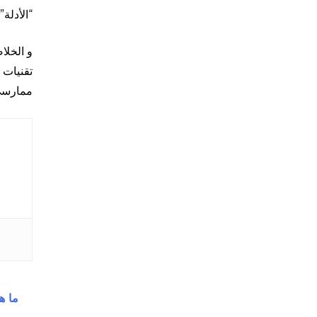
“الأدلة
و الخلا
تقنيات 
ممارسي myofunctional وأطباء تقويم الأسنان أن يستمروا بإجراء الدراسات؟ حتى ذلك
ما ه