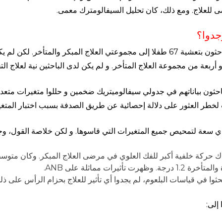
 للعلاج. ومع ذلك، كان تحليل السيفالومترك معمى.
جدوا؟
قام الباحثون بتعشية 67 طفلا إلى مجموعتي العلاج المبكر والمتأخ
 أربعة من مجموعة العلاج المتأخر. و لم يكن لدى الباحثين نية لعلاج الت
احثون بياناتهم في جدولي سيفالوميتريك ضخمين و حللوا متغيرات متعدد
ت لخطر العثور على دلالة إحصائية عن طريق الصدفة بسبب اختبار المتغي
 سعة لتمحيص جميع المتغيرات التي قاسوها. و لكن خلاصة القول، وجد
ك حركة خلفية أكبر للفك العلوي في مرضى العلاج المبكر. وكان متوسط
درجة. وظهرت تأثيرات مماثلة على ANB.
حثوا في قياسات البلعوم، لم يجدوا أي تأثير للعلاج بحزام الرأس على ذل
إلى: