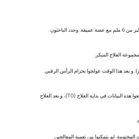
المشاركون: أطفال بعمر 7 سنوات بإطباق صنف ثاني و درجة قاطعة سهمية أكبر من 6 ملم مع عضة عميقة. وحدد الباحثون
لا يوجد علاج فعال. وضعت هذه المجموعة تحت المراقبة لمدة 18 شهرا. و بعد هذا الوقت عولجوا بحزام الرأس الرقبي.
النتيجة: تحليل قياسات الرأس للأنسجة الصلبة و أبعاد المجاري الهوائية. وقد جمعوا هذه البيانات في بداية العلاج (T0)، و بعد العلاج
.
المختومة. لم يتمكنوا من تعمية المعالجين