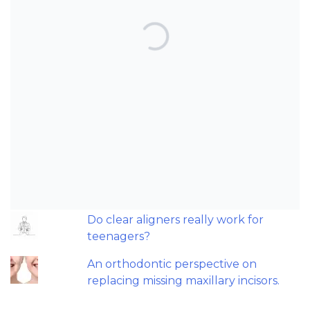
TOP POSTS & PAGES
Can AI really be used for orthodontic
triage and screening?
Should we worry about microplastics
and clear aligners?
The AAO have updated their
recommendations on sleep-
disordered breathing and
orthodontics.
Do clear aligners really work for
teenagers?
An orthodontic perspective on
replacing missing maxillary incisors.