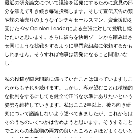
最近の研究論文について議論を活発にするために意見の部
分を添えて引き続き毎週投稿します。そして宣伝広告の類
や蛇の油売りのようなインチキセールスマン、資金援助を
受けたKey Opinion Leaderによる主張に対して挑戦し続
けたいと思います。さらに彼らを快適ゾーンから踏み出さ
せ同じような挑戦をするように専門家組織に依頼するかも
しれません。そうすれば物事は活発になること間違いな
し！
私の投稿が臨床問題に偏っていたことは知っていますしこ
れからもそれを続けます。しかし、私が望むことは積極的
な批判をするにしても健全で正当な水準にありたいという
姿勢を維持していきます。私はここ2年以上、後ろ向き研
究について議論しないよう述べてきましたが、これからは
そのうちのいくつかは含めようと思います。そうすること
でこれらの出版物の両方の良いところとさほどよくないと