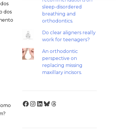
ndos
sleep-disordered
o dos
breathing and
amento
orthodontics.
Do clear aligners really
work for teenagers?
An orthodontic
perspective on
replacing missing
maxillary incisors.
Facebook
Instagram
LinkedIn
Bluesky
Threads
 Como
em?