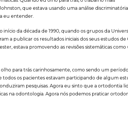
emáticas. Quando eu olho para trás, o trabalho mais
e Johnston, que estava usando uma análise discriminatóri
ara eu entender.
 o início da década de 1990, quando os grupos da Univer
am a publicar os resultados iniciais dos seus estudos de 
ester, estava promovendo as revisões sistemáticas com
olho para trás carinhosamente, como sendo um períod
 todos os pacientes estavam participando de algum est
nduziram pesquisas. Agora eu sinto que a ortodontia li
ticas na odontologia. Agora nós podemos praticar ortodon