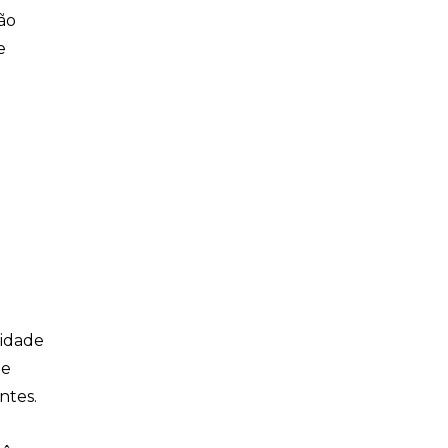
ão
e
cidade
le
ntes.