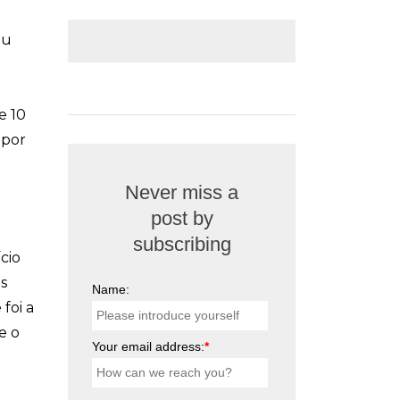
eu
e 10
 por
Never miss a
post by
subscribing
cio
s
Name:
foi a
e o
Your email address:
*