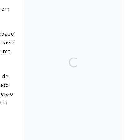
a em
SEARCH THE BLOG
sidade
Classe
o uma
TOP POSTS & PAGES
Can AI really be used
o de
for orthodontic triage
and screening?
udo.
dera o
Should we worry
tia
about microplastics
and clear aligners?
The AAO have
updated their
recommendations on