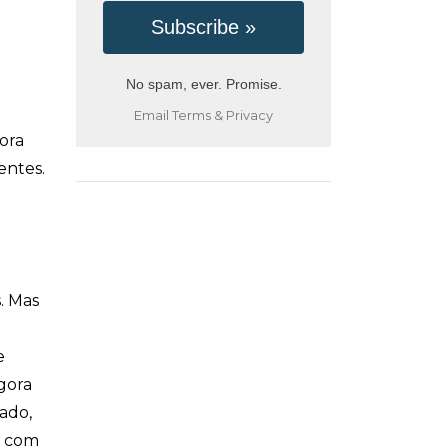
No spam, ever. Promise.
Email
Terms
&
Privacy
gora
entes.
. Mas
e
gora
ado,
, com