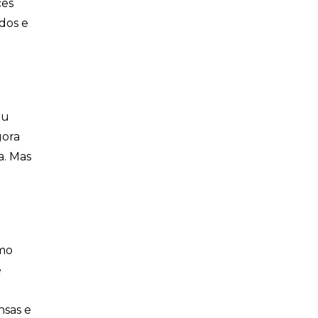
cês
dos e
eu
gora
a. Mas
smo
e
nsas e