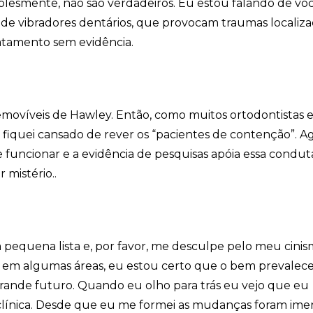
lesmente, não são verdadeiros. Eu estou falando de vo
 de vibradores dentários, que provocam traumas localiza
atamento sem evidência.
movíveis de Hawley. Então, como muitos ortodontistas 
 fiquei cansado de rever os “pacientes de contenção”. A
 funcionar e a evidência de pesquisas apóia essa condut
 mistério..
 pequena lista e, por favor, me desculpe pelo meu cini
co em algumas áreas, eu estou certo que o bem prevalec
rande futuro. Quando eu olho para trás eu vejo que eu
 clínica. Desde que eu me formei as mudanças foram ime