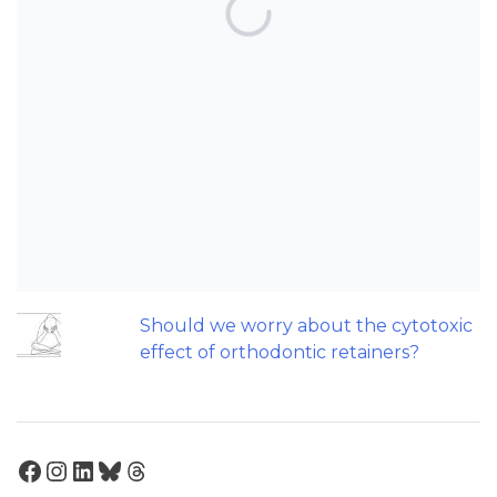
TOP POSTS & PAGES
Can AI really be used for orthodontic
triage and screening?
Patients do not need to wear their
Twin Block full time! A new trial.
Can we escape the web of research
denial?
Does a 7 or 14-day aligner change
influence treatment duration?
Should we worry about the cytotoxic
effect of orthodontic retainers?
Facebook
Instagram
LinkedIn
Bluesky
Threads