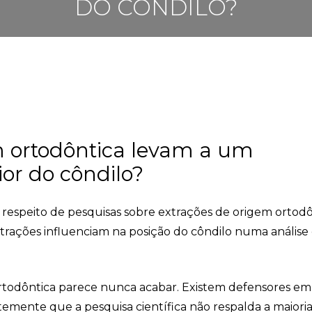
DO CÔNDILO?
m ortodôntica levam a um
or do côndilo?
a respeito de pesquisas sobre extrações de origem ortodô
xtrações influenciam na posição do côndilo numa anális
rtodôntica parece nunca acabar. Existem defensores em
temente que a pesquisa científica não respalda a maioria