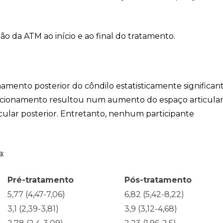
o da ATM ao início e ao final do tratamento.
amento posterior do côndilo estatisticamente significan
icionamento resultou num aumento do espaço articula
cular posterior. Entretanto, nenhum participante
a:
Pré-tratamento
Pós-tratamento
5,77 (4,47-7,06)
6,82 (5,42-8,22)
3,1 (2,39-3,81)
3,9 (3,12-4,68)