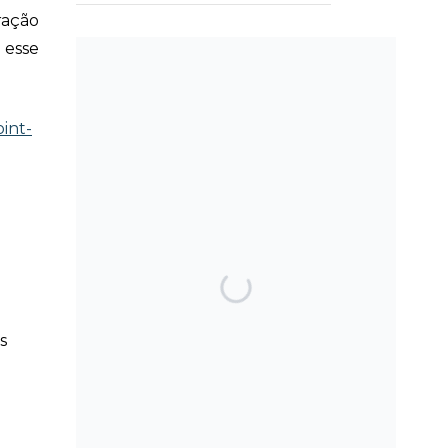
tração
 esse
SEARCH THE BLOG
oint­
TOP POSTS & PAGES
Can AI really be used
for orthodontic triage
s
and screening?
Patients do not need
to wear their Twin
Block full time! A new