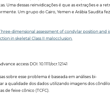
stas. Uma dessas reinvidicações é que as extrações e a re
riormente. Um grupo do Cairo, Yemen e Arábia Saudita fez
Three-­dimensional­ assessment­ of ­condylar ­position­ and­ j
ction­ in­ skeletal­ Class­ II malocclusion.
vance access DOI: 10.1111/ocr.12141
sas sobre esse problema é baseada em análises bi-
ar a qualidade dos dados utilizando imagens dos côndilo
s de feixe cônico (TCFC).