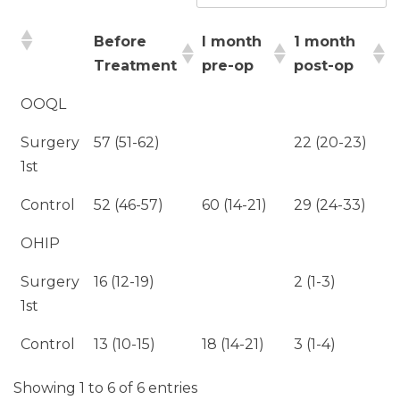
Before
I month
1 month
Treatment
pre-op
post-op
OOQL
Surgery
57 (51-62)
22 (20-23)
1st
Control
52 (46-57)
60 (14-21)
29 (24-33)
OHIP
Surgery
16 (12-19)
2 (1-3)
1st
Control
13 (10-15)
18 (14-21)
3 (1-4)
Showing 1 to 6 of 6 entries