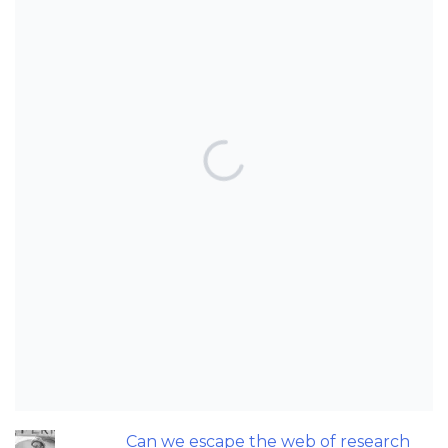
TOP POSTS & PAGES
Can AI really be used for orthodontic
triage and screening?
Patients do not need to wear their
Twin Block full time! A new trial.
Does a 7 or 14-day aligner change
influence treatment duration?
An orthodontic perspective on
replacing missing maxillary incisors.
Can we escape the web of research