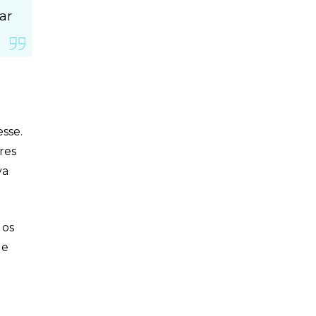
ar
sse.
res
va
 os
de