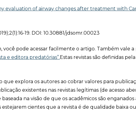
evaluation of airway changes after treatment with Car
019);2(1):16-19. DOI: 10.30881/jdsomr.00023
im, você pode acessar facilmente o artigo. Também vale a
sta e editora predatórias”.
Estas revistas são definidas pela
 que explora os autores ao cobrar valores para publica
ublicação existentes nas revistas legítimas (de acesso abe
” é baseada na visão de que os acadêmicos são enganados 
s estejarem cientes que a revista é de qualidade baixa ou