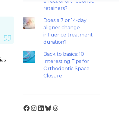
effect of orthodontic
retainers?
Does a 7 or 14-day
aligner change
influence treatment
duration?
Back to basics: 10
ias
Interesting Tips for
Orthodontic Space
Closure
Facebook
Instagram
LinkedIn
Bluesky
Threads