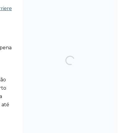
riere
SEARCH THE BLOG
 pena
TOP POSTS & PAGES
Can AI really be used
for orthodontic triage
ção
and screening?
rto
Maxillary
a
Overexpansion: Too
 até
much of a good thing?
Should we worry
about the cytotoxic