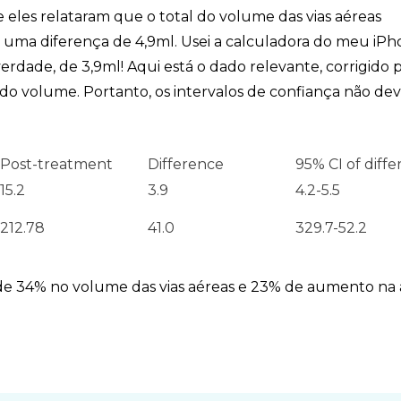
s e eles relataram que o total do volume das vias aéreas
m uma diferença de 4,9ml. Usei a calculadora do meu iP
verdade, de 3,9ml! Aqui está o dado relevante, corrigido 
 do volume. Portanto, os intervalos de confiança não d
Post-treatment
Difference
95% CI of diff
15.2
3.9
4.2-5.5
212.78
41.0
329.7-52.2
de 34% no volume das vias aéreas e 23% de aumento na 