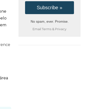
hone
pelo
No spam, ever. Promise.
evem
Email
Terms
&
Privacy
erence
área