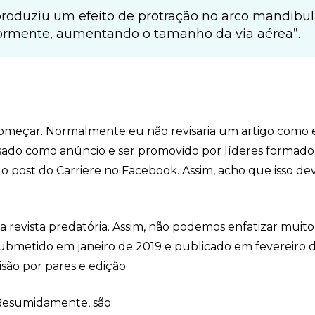
 produziu um efeito de protração no arco mandibul
iormente, aumentando o tamanho da via aérea”.
começar. Normalmente eu não revisaria um artigo como e
r usado como anúncio e ser promovido por líderes formado
m o post do Carriere no Facebook. Assim, acho que isso de
a revista predatória. Assim, não podemos enfatizar muito
submetido em janeiro de 2019 e publicado em fevereiro 
isão por pares e edição.
. Resumidamente, são: