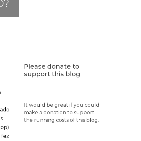
O?
Please donate to
support this blog
s
It would be great if you could
rado
make a donation to support
es
the running costs of this blog.
app)
 fez