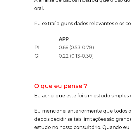
A análise de dados mostrou que o uso d
oral.
Eu extraí alguns dados relevantes e os co
APP
PI
0.66 (0.53-0.78)
GI
0.22 (0.13-0.30)
O que eu pensei?
Eu achei que este foi um estudo simples
Eu mencionei anteriormente que todos os 
depois decidir se tais limitações são gran
estudo no nosso consultório. Quando eu a