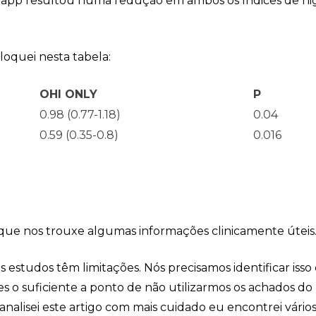
o app resultou numa redução em ambos os índices de hi
loquei nesta tabela:
OHI ONLY
P
0.98 (0.77-1.18)
0.04
0.59 (0.35-0.8)
0.016
 que nos trouxe algumas informações clinicamente úteis
estudos têm limitações. Nós precisamos identificar isso 
des o suficiente a ponto de não utilizarmos os achados do
nalisei este artigo com mais cuidado eu encontrei vário