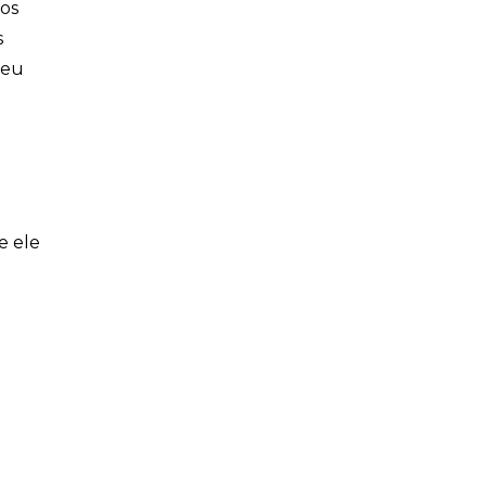
sos
s
meu
e ele