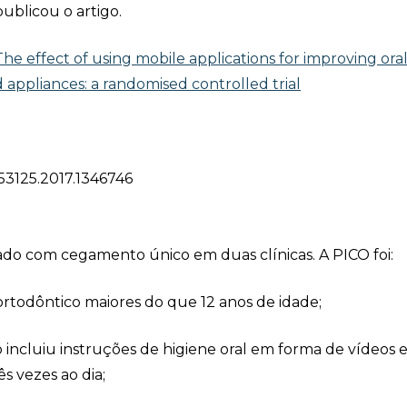
ublicou o artigo.
The effect of using mobile applications for improving ora
 appliances: a randomised controlled trial
653125.2017.1346746
ado com cegamento único em duas clínicas. A PICO foi:
rtodôntico maiores do que 12 anos de idade;
o incluiu instruções de higiene oral em forma de vídeos 
s vezes ao dia;