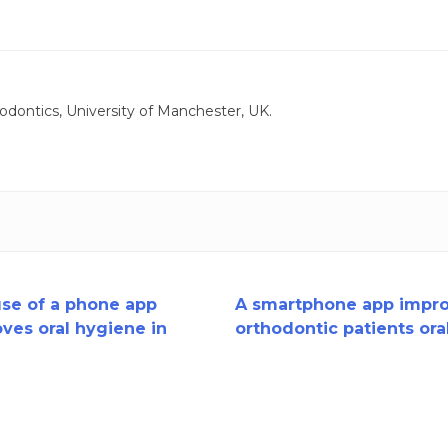
odontics, University of Manchester, UK.
se of a phone app
A smartphone app impr
ves oral hygiene in
orthodontic patients ora
dontic patients?
hygiene and gingival
health?