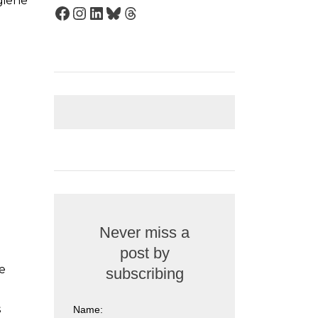
giene
Facebook
Instagram
LinkedIn
Bluesky
Threads
Never miss a
.
post by
e
subscribing
s
Name: