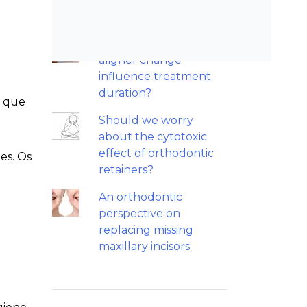
trial.
Does a 7 or 14-day
aligner change
influence treatment
duration?
o que
Should we worry
about the cytotoxic
effect of orthodontic
es. Os
retainers?
An orthodontic
perspective on
replacing missing
maxillary incisors.