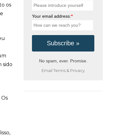
to os
te
Your email address:
*
eu
 um
No spam, ever. Promise.
 sido
Email
Terms
&
Privacy
. Os
sso,