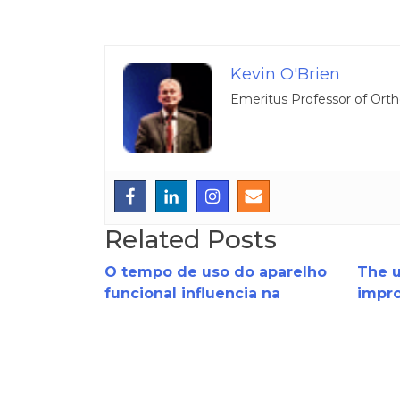
Kevin O'Brien
Emeritus Professor of Orth
Related Posts
O tempo de uso do aparelho
The u
funcional influencia na
impro
redução do overjet?
ortho