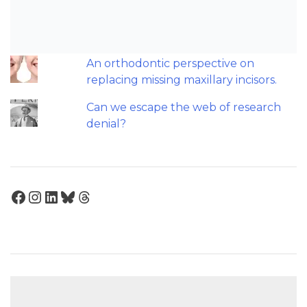
recommendations on sleep-
disordered breathing and
orthodontics.
An orthodontic perspective on
replacing missing maxillary incisors.
Can we escape the web of research
denial?
Facebook
Instagram
LinkedIn
Bluesky
Threads