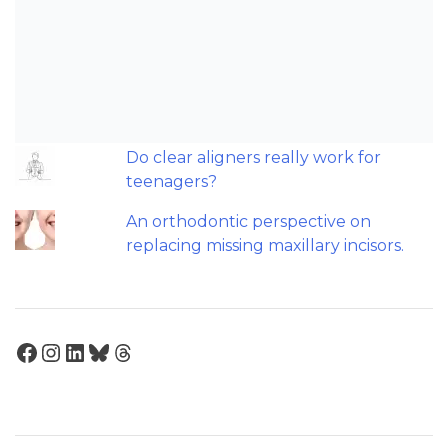
and clear aligners?
The AAO have updated their
recommendations on sleep-
disordered breathing and
orthodontics.
Do clear aligners really work for
teenagers?
An orthodontic perspective on
replacing missing maxillary incisors.
Facebook
Instagram
LinkedIn
Bluesky
Threads