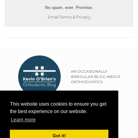
No spam, ever. Promise.
Email
Terms
&
Privacy
AN OCCASIONALLY
IRREGULAR BLOG ABOUT
ORTHODONTICS
SITEMAP
This website uses cookies to ensure you get
TERMS OF USE
the best experience on our website.
PRIVACY POLICY
Learn more
EXTERNAL LINKS POLICY
DISCLAIMER
Got it!