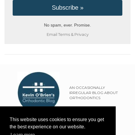
No spam, ever. Promise.
Email
Terms
&
Privacy
AN OCCASIONALLY
IRREGULAR BLOG ABOUT
ORTHODONTICS
SITEMAP
This website uses cookies to ensure you get
TERMS OF USE
the best experience on our website.
PRIVACY POLICY
Learn more