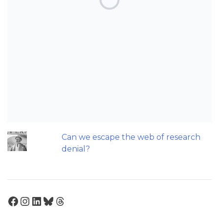
Can AI really be used for orthodontic
triage and screening?
Patients do not need to wear their
Twin Block full time! A new trial.
Does a 7 or 14-day aligner change
influence treatment duration?
An orthodontic perspective on
replacing missing maxillary incisors.
Can we escape the web of research
denial?
Facebook
Instagram
LinkedIn
Bluesky
Threads