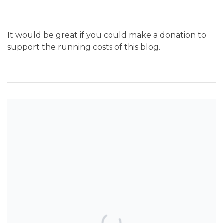
It would be great if you could make a donation to
support the running costs of this blog.
SEARCH THE BLOG
TOP POSTS & PAGES