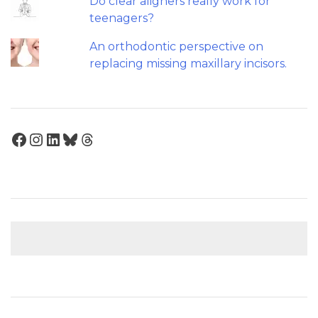
Do clear aligners really work for
teenagers?
An orthodontic perspective on
replacing missing maxillary incisors.
Facebook
Instagram
LinkedIn
Bluesky
Threads