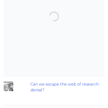
TOP POSTS & PAGES
Can AI really be used for orthodontic
triage and screening?
Patients do not need to wear their
Twin Block full time! A new trial.
Does a 7 or 14-day aligner change
influence treatment duration?
An orthodontic perspective on
replacing missing maxillary incisors.
Can we escape the web of research
denial?