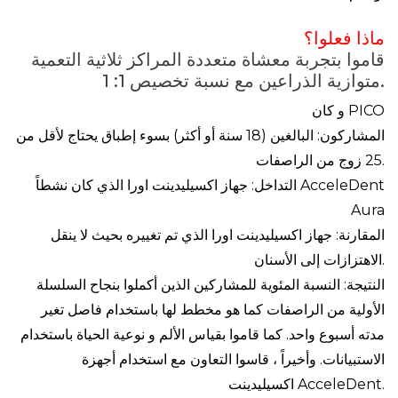
ماذا فعلوا؟
قاموا بتجربة معشاة متعددة المراكز ثلاثية التعمية
متوازية الذراعين مع نسبة تخصيص 1: 1.
و كان PICO
المشاركون: البالغين (18 سنة أو أكثر) بسوء إطباق يحتاج لأقل من
25 زوج من الراصفات.
التداخل: جهاز اكسيليدينت اورا الذي كان نشطاً AcceleDent
Aura
المقارنة: جهاز اكسيليدينت اورا الذي تم تغييره بحيث لا ينقل
الاهتزازات إلى الأسنان.
النتيجة: النسبة المئوية للمشاركين الذين أكملوا بنجاح السلسلة
الأولية من الراصفات كما هو مخطط لها باستخدام فاصل تغير
مدته أسبوع واحد. كما قاموا بقياس الألم و نوعية الحياة باستخدام
الاستبيانات. وأخيراً ، قاسوا التعاون مع استخدام أجهزة
اكسيليدينت AcceleDent.