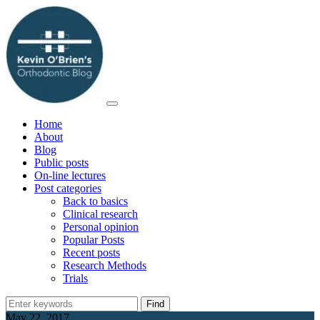
Home
About
Blog
Public posts
On-line lectures
Post categories
Back to basics
Clinical research
Personal opinion
Popular Posts
Recent posts
Research Methods
Trials
May 22, 2017