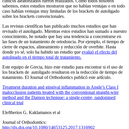
clínicos aleatorizados fueron realizados. Como todos nosotros
sabemos, estos estudios mostraron que no habían ventajas o en todo
caso habían ventajas muy limitadas de los brackets de autoligado
sobre los brackets convencionales.
Las revistas científicas han publicado muchos estudios que han
revisado el autoligado. Mientras estos estudios han sumado a nuestro
conocimiento, he notado que hay una tendencia a concentrarse en
las fases de un tratamiento de ortodoncia. Por ejemplo, el tiempo de
cierre de espacios, alineamiento y reducción de overbite. Hasta
donde yo sé, solo ha habido un estudio que
evaluó el efecto del
autoligado en el tiempo total de tratamiento.
Este equipo de Grecia, hizo este estudio para encontrar si el uso de
los brackets de autoligado resultaron en la reducción de tiempo de
tratamiento. El Journal of Orthodontics publicó este artículo.
Treatment duration and gingival inflammation in Angle’s Class I
malocclusion patients treated with the conventional straight-wire
method and the Damon technique: a single-centre, randomised
clinical trial
Eleftherios G. Kaklamanos et al
Journal of Orthodontics:
http://dx.doi.org/10.1080/14653125.2017.1316902