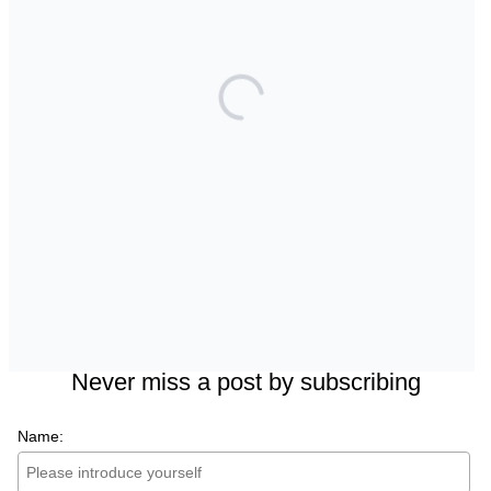
screening?
Maxillary Overexpansion: Too much of a good
thing?
Back to basics: 10 Interesting Tips for
Orthodontic Space Closure
Should we worry about the cytotoxic effect of
orthodontic retainers?
Should we worry about microplastics and clear
aligners?
Facebook
Instagram
LinkedIn
Bluesky
Threads
Never miss a post by subscribing
Name: