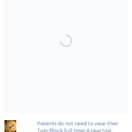
TOP POSTS & PAGES
Can AI really be used for orthodontic
triage and screening?
Should we worry about the cytotoxic
effect of orthodontic retainers?
Maxillary Overexpansion: Too much of
a good thing?
Should we worry about microplastics
and clear aligners?
Patients do not need to wear their
Twin Block full time! A new trial.