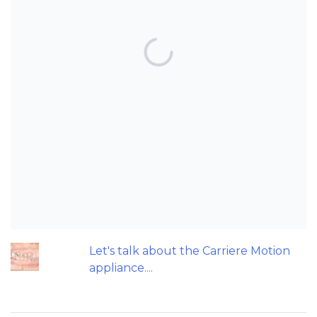
TOP POSTS & PAGES
Can AI really be used for orthodontic
triage and screening?
Patients do not need to wear their
Twin Block full time! A new trial.
Does a 7 or 14-day aligner change
influence treatment duration?
Can we escape the web of research
denial?
Let's talk about the Carriere Motion
appliance....