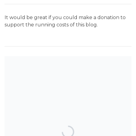
It would be great if you could make a donation to
support the running costs of this blog.
SEARCH THE BLOG
TOP POSTS & PAGES