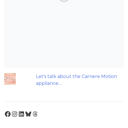
Can AI really be used for orthodontic
triage and screening?
Should we worry about the cytotoxic
effect of orthodontic retainers?
An orthodontic perspective on
replacing missing maxillary incisors.
Patients do not need to wear their
Twin Block full time! A new trial.
Let's talk about the Carriere Motion
appliance....
Facebook
Instagram
LinkedIn
Bluesky
Threads