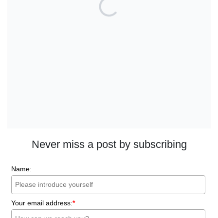
Back to basics: 10 Interesting Tips for
Orthodontic Space Closure
Should we worry about the cytotoxic
effect of orthodontic retainers?
Does a 7 or 14-day aligner change
influence treatment duration?
Facebook
Instagram
LinkedIn
Bluesky
Threads
Never miss a post by subscribing
Name:
Your email address:
*