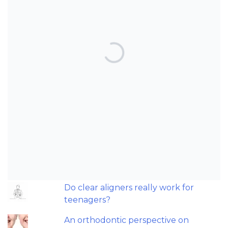
TOP POSTS & PAGES
Can AI really be used for orthodontic
triage and screening?
Should we worry about microplastics
and clear aligners?
The AAO have updated their
recommendations on sleep-
disordered breathing and
orthodontics.
Do clear aligners really work for
teenagers?
An orthodontic perspective on