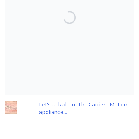
TOP POSTS & PAGES
Can AI really be used for orthodontic
triage and screening?
Should we worry about the cytotoxic
effect of orthodontic retainers?
An orthodontic perspective on
replacing missing maxillary incisors.
Patients do not need to wear their
Twin Block full time! A new trial.
Let's talk about the Carriere Motion
appliance....