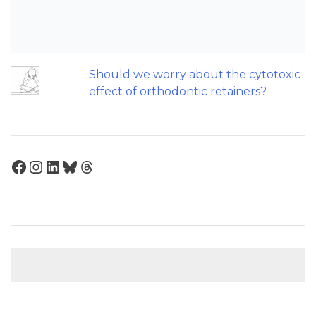
influence treatment duration?
An orthodontic perspective on
replacing missing maxillary incisors.
Should we worry about the cytotoxic
effect of orthodontic retainers?
Facebook
Instagram
LinkedIn
Bluesky
Threads