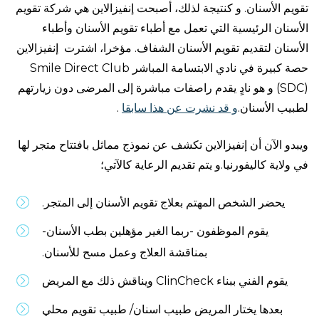
تقويم الأسنان. و كنتيجة لذلك، أصبحت إنفيزالاين هي شركة تقويم
الأسنان الرئيسية التي تعمل مع أطباء تقويم الأسنان وأطباء
الأسنان لتقديم تقويم الأسنان الشفاف. مؤخرا، اشترت إنفيزالاين
حصة كبيرة في نادي الابتسامة المباشر Smile Direct Club
(SDC) و هو نادٍ يقدم راصفات مباشرة إلى المرضى دون زيارتهم
لطبيب الأسنان.
و قد نشرت عن هذا سابقا
.
ويبدو الآن أن إنفيزالاين تكشف عن نموذج مماثل بافتتاح متجر لها
في ولاية كاليفورنيا.و يتم تقديم الرعاية كالآتي؛
يحضر الشخص المهتم بعلاج تقويم الأسنان إلى المتجر.
يقوم الموظفون -ربما الغير مؤهلين بطب الأسنان-
بمناقشة العلاج وعمل مسح للأسنان.
يقوم الفني ببناء ClinCheck ويناقش ذلك مع المريض
بعدها يختار المريض طبيب اسنان/ طبيب تقويم محلي