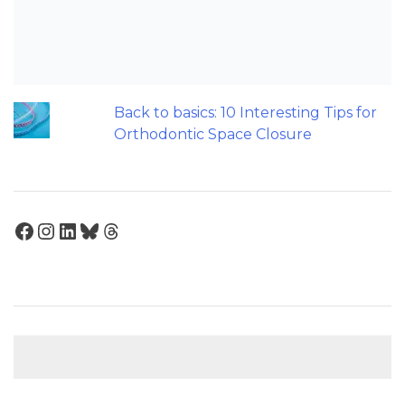
denial?
Does a 7 or 14-day aligner change
influence treatment duration?
Back to basics: 10 Interesting Tips for
Orthodontic Space Closure
Facebook
Instagram
LinkedIn
Bluesky
Threads