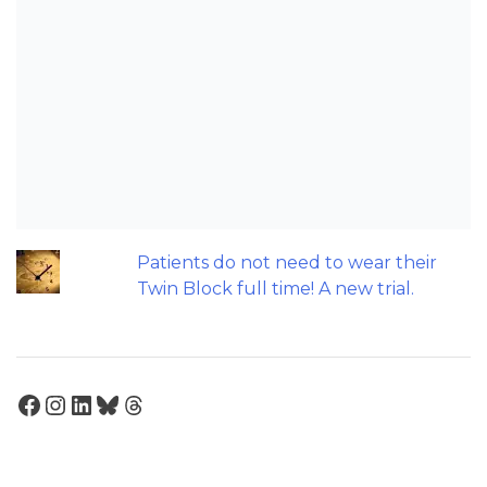
triage and screening?
Should we worry about the cytotoxic
effect of orthodontic retainers?
Let's talk about the Carriere Motion
appliance....
Does a 7 or 14-day aligner change
influence treatment duration?
Patients do not need to wear their
Twin Block full time! A new trial.
Facebook
Instagram
LinkedIn
Bluesky
Threads