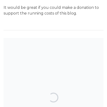
It would be great if you could make a donation to
support the running costs of this blog.
SEARCH THE BLOG
TOP POSTS & PAGES
Can AI really be used for orthodontic