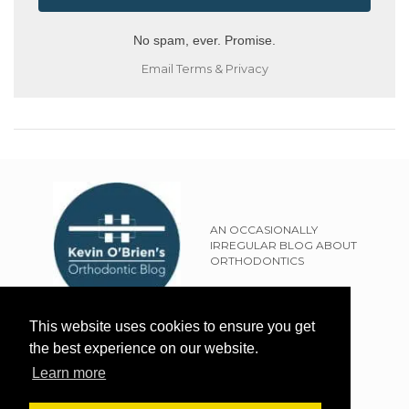
No spam, ever. Promise.
Email
Terms
&
Privacy
AN OCCASIONALLY
IRREGULAR BLOG ABOUT
ORTHODONTICS
SITEMAP
This website uses cookies to ensure you get
TERMS OF USE
the best experience on our website.
PRIVACY POLICY
Learn more
EXTERNAL LINKS POLICY