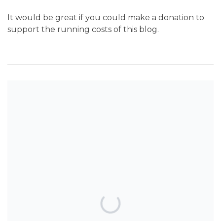
It would be great if you could make a donation to
support the running costs of this blog.
SEARCH THE BLOG
TOP POSTS & PAGES
Can AI really be used for orthodontic