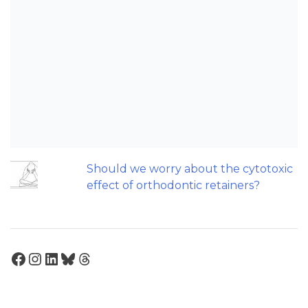
triage and screening?
Patients do not need to wear their
Twin Block full time! A new trial.
Does a 7 or 14-day aligner change
influence treatment duration?
Can we escape the web of research
denial?
Should we worry about the cytotoxic
effect of orthodontic retainers?
Facebook
Instagram
LinkedIn
Bluesky
Threads