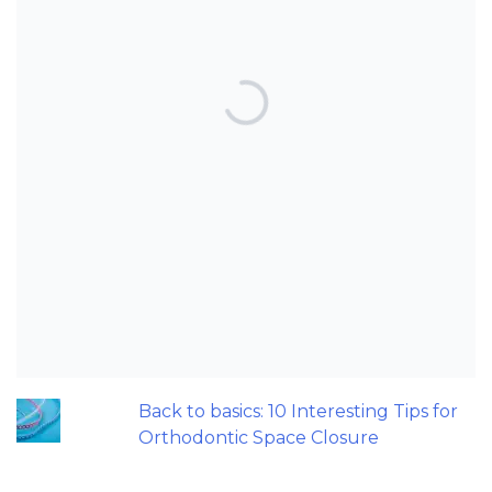
TOP POSTS & PAGES
Can AI really be used for orthodontic
triage and screening?
Patients do not need to wear their
Twin Block full time! A new trial.
Maxillary Overexpansion: Too much of
a good thing?
Should we worry about microplastics
and clear aligners?
Back to basics: 10 Interesting Tips for
Orthodontic Space Closure