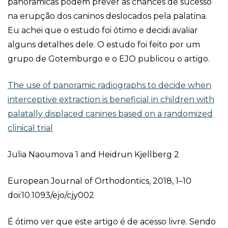
panorâmicas podem prever as chances de sucesso
na erupção dos caninos deslocados pela palatina.
Eu achei que o estudo foi ótimo e decidi avaliar
alguns detalhes dele. O estudo foi feito por um
grupo de Gotemburgo e o EJO publicou o artigo.
The use of panoramic radiographs to decide when
interceptive extraction is beneficial in children with
palatally displaced canines based on a randomized
clinical trial
Julia Naoumova 1 and Heidrun Kjellberg 2
European Journal of Orthodontics, 2018, 1–10
doi:10.1093/ejo/cjy002
É ótimo ver que este artigo é de acesso livre. Sendo