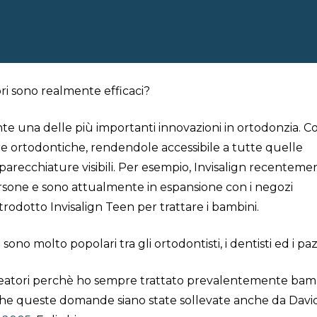
ori sono realmente efficaci?
te una delle più importanti innovazioni in ortodonzia. C
ure ortodontiche, rendendole accessibile a tutte quelle
recchiature visibili. Per esempio, Invisalign recenteme
ersone e sono attualmente in espansione con i negozi
odotto Invisalign Teen per trattare i bambini.
sono molto popolari tra gli ortodontisti, i dentisti ed i paz
neatori perchè ho sempre trattato prevalentemente bamb
che queste domande siano state sollevate anche da Davi