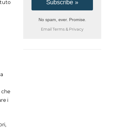
otuto
No spam, ever. Promise.
Email
Terms
&
Privacy
ta
o che
re i
ri,