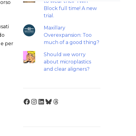
to wear their Twin
corso
Block full time! A new
trial.
usati
Maxillary
do
Overexpansion: Too
much of a good thing?
le per
Should we worry
about microplastics
and clear aligners?
Facebook
Instagram
LinkedIn
Bluesky
Threads