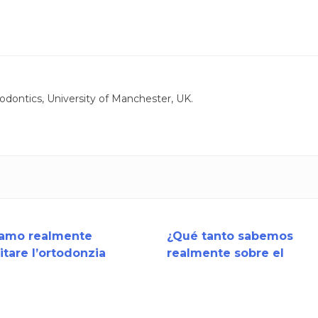
odontics, University of Manchester, UK.
iamo realmente
¿Qué tanto sabemos
itare l’ortodonzia
realmente sobre el
a sull’evidenza?
tratamiento con
alineadores?