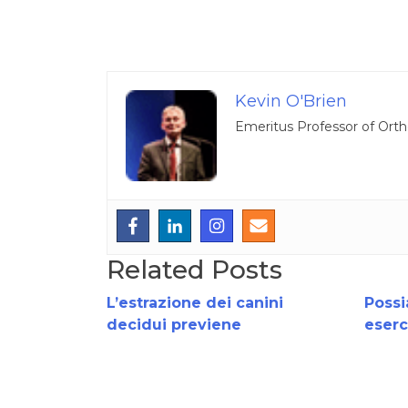
Kevin O'Brien
Emeritus Professor of Orth
Related Posts
L’estrazione dei canini
Poss
decidui previene
eserc
l’inclusione dei canini
basat
permanenti!