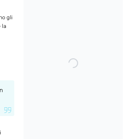
SEARCH THE BLOG
no gli
 la
TOP POSTS & PAGES
Can AI really be used
for orthodontic triage
and screening?
un
Should we worry
about the cytotoxic
effect of orthodontic
retainers?
i
Patients do not need