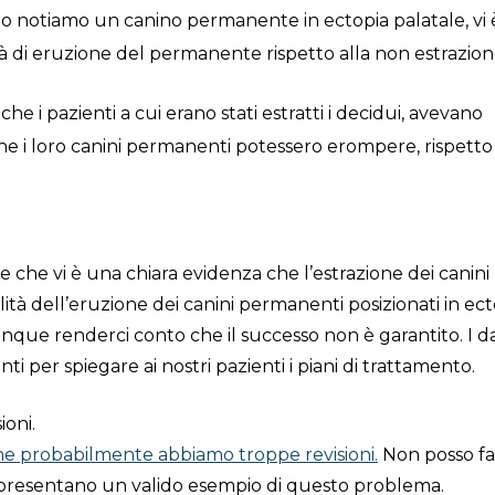
ndo notiamo un canino permanente in ectopia palatale, vi
à di eruzione del permanente rispetto alla non estrazion
che i pazienti a cui erano stati estratti i decidui, avevano
) che i loro canini permanenti potessero erompere, rispetto
che vi è una chiara evidenza che l’estrazione dei canini
ità dell’eruzione dei canini permanenti posizionati in ect
que renderci conto che il successo non è garantito. I da
ti per spiegare ai nostri pazienti i piani di trattamento.
ioni.
he probabilmente abbiamo troppe revisioni.
Non posso fa
ppresentano un valido esempio di questo problema.