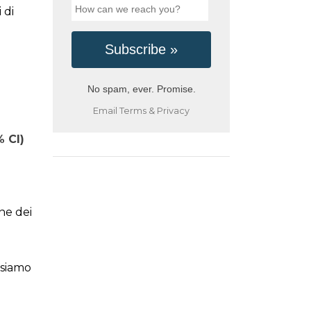
 di
No spam, ever. Promise.
Email
Terms
&
Privacy
% CI)
ne dei
ssiamo