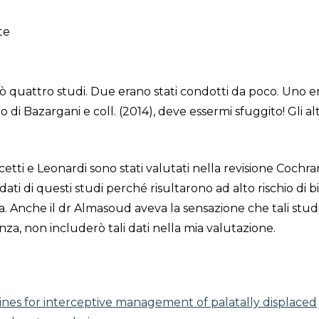
te
cò quattro studi. Due erano stati condotti da poco. Uno er
ltro di Bazargani e coll. (2014), deve essermi sfuggito! Gli alt
etti e Leonardi sono stati valutati nella revisione Cochran
ati di questi studi perché risultarono ad alto rischio di b
ra. Anche il dr Almasoud aveva la sensazione che tali stud
enza, non includerò tali dati nella mia valutazione.
nines for interceptive management of palatally displaced