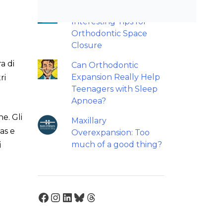
Back to basics: 10
Interesting Tips for
Orthodontic Space
Closure
a di
Can Orthodontic
Expansion Really Help
ri
Teenagers with Sleep
Apnoea?
e. Gli
Maxillary
ias e
Overexpansion: Too
much of a good thing?
i
Facebook
Instagram
LinkedIn
Bluesky
Threads