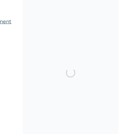
anent
SEARCH THE BLOG
TOP POSTS & PAGES
Can AI really be used
for orthodontic triage
and screening?
Should we worry
about the cytotoxic
effect of orthodontic
retainers?