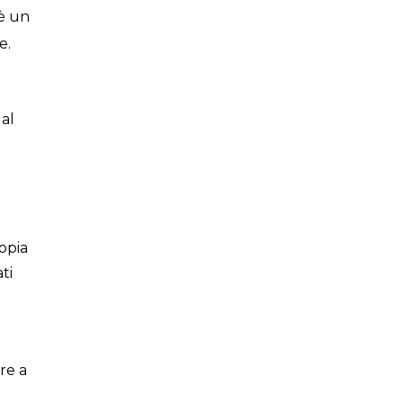
 è un
e.
 al
opia
ti
re a