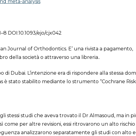
and meta-analysis
1–8 DOI:10.1093/ejo/cjx042
an Journal of Orthodontics. E’ una rivista a pagamento,
o della società o attraverso una libreria..
o di Dubai. L’intenzione era di rispondere alla stessa d
as è stato stabilito mediante lo strumento “Cochrane Risk
i stessi studi che aveva trovato il Dr Almasoud, ma in p
 come per altre revisioni, essi ritrovarono un alto rischio
nseguenza analizzarono separatamente gli studi con alto e