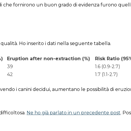
 studi che fornirono un buon grado di evidenza furono quelli
a qualità. Ho inserito i dati nella seguente tabella.
%)
Eruption after non-extraction (%)
Risk Ratio (95
39
1.6 (0.9-2.7)
42
1.7 (1.1-2.7)
vendo i canini decidui, aumentano le possibilità di eruzio
difficoltosa.
Ne ho già parlato in un precedente post
. Po