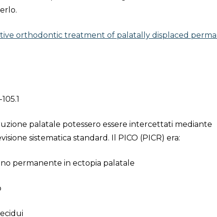
erlo.
eptive orthodontic treatment of palatally displaced perm
-105.1
 eruzione palatale potessero essere intercettati mediante
evisione sistematica standard. Il PICO (PICR) era:
ino permanente in ectopia palatale
o
decidui