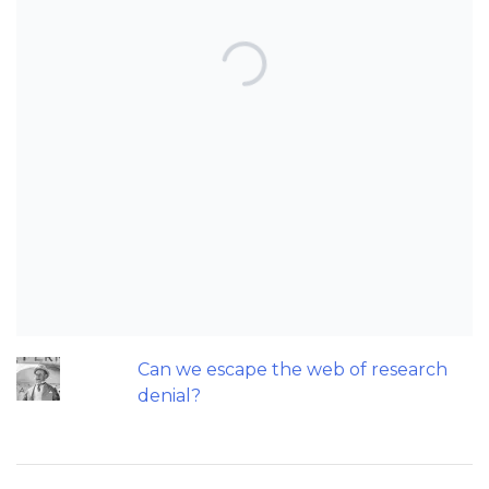
TOP POSTS & PAGES
An interesting study looks at
orthodontic treatment harm.
Can AI really be used for orthodontic
triage and screening?
Should we worry about the cytotoxic
effect of orthodontic retainers?
Patients do not need to wear their
Twin Block full time! A new trial.
Can we escape the web of research
denial?